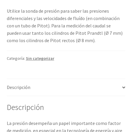
Utilice la sonda de presión para saber las presiones
Termómetro Calibrado: garantía de precisión y
diferenciales y las velocidades de fluído (en combinación
confiabilidad
con un tubo de Pitot). Para la medición del caudal se
pueden usar tanto los cilindros de Pitot Prandtl (Ø 7 mm)
Testo Calibraciones: La excelencia en la precisión y
como los cilindros de Pitot rectos (Ø 8 mm).
confiabilidad
Categoría:
Sin categorizar
Tienda
Descripción
Descripción
La presión desempeña un papel importante como factor
de medición, en especial en la tecnología de energía y aire