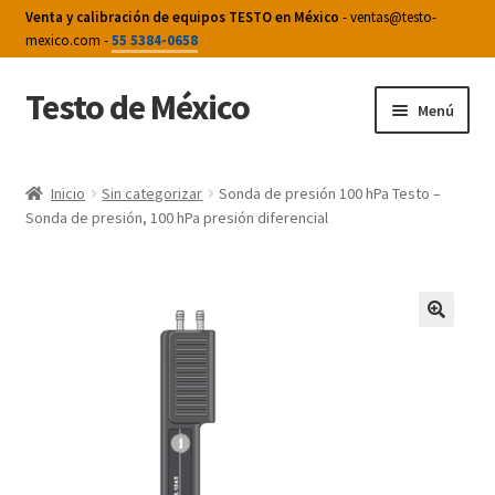
Venta y calibración de equipos TESTO en México
- ventas@testo-
mexico.com -
55 5384-0658
Testo de México
Saltar
Ir
Menú
a
al
navegación
contenido
Inicio
Inicio
Sin categorizar
Sonda de presión 100 hPa Testo –
Sonda de presión, 100 hPa presión diferencial
Aplicaciones
Calibración de termómetro de vástago
Calibración de Termómetros
Calibrar termómetro
Carrito