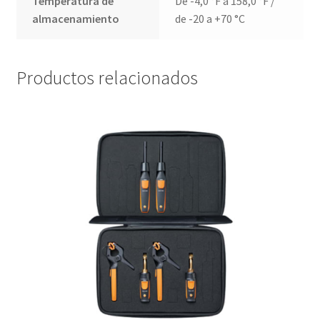
Temperatura de
De -4,0 °F a 158,0 °F /
almacenamiento
de -20 a +70 °C
Productos relacionados