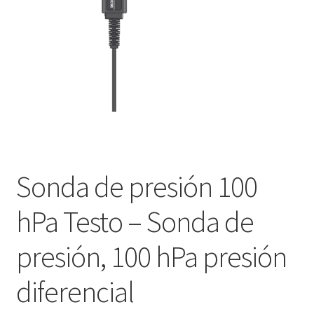
Certificaciones
Contacto
Finalizar compra
Historia de la Empresa
Mi cuenta
Sonda de presión 100
Misión y Visión
hPa Testo – Sonda de
Nuestro Equipo
presión, 100 hPa presión
Página de ejemplo
diferencial
Quiénes Somos