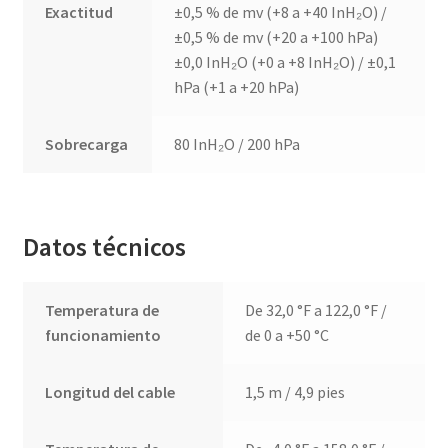
Exactitud
±0,5 % de mv (+8 a +40 InH₂O) /
±0,5 % de mv (+20 a +100 hPa)
±0,0 InH₂O (+0 a +8 InH₂O) / ±0,1
hPa (+1 a +20 hPa)
Sobrecarga
80 InH₂O / 200 hPa
Datos técnicos
Temperatura de
De 32,0 °F a 122,0 °F /
funcionamiento
de 0 a +50 °C
Longitud del cable
1,5 m / 4,9 pies