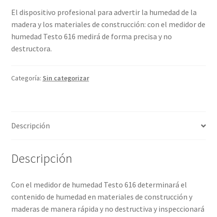
El dispositivo profesional para advertir la humedad de la
Termómetro Calibrado: garantía de precisión y
madera y los materiales de construcción: con el medidor de
confiabilidad
humedad Testo 616 medirá de forma precisa y no
destructora.
Testo Calibraciones: La excelencia en la precisión y
confiabilidad
Categoría:
Sin categorizar
Tienda
Descripción
Descripción
Con el medidor de humedad Testo 616 determinará el
contenido de humedad en materiales de construcción y
maderas de manera rápida y no destructiva y inspeccionará